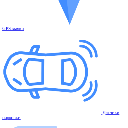
GPS-маяки
Датчики
парковки