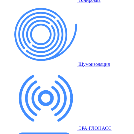
Тонировка
Шумоизоляция
ЭРА-ГЛОНАСС